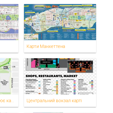
Карти Манхеттена
Центральний парк працює карта
Центральний вокзал карті