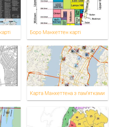
карті
Боро Манхеттен карті
Карта Манхеттена з пам'ятками