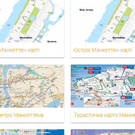
Манхеттен карті
Острів Манхеттен карті
метро Манхеттена
Туристична карта Манх