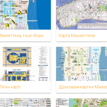
Манхеттена, Нью-Йорк
Карта Манхеттена
 Пенн карті
Друковані картки Манх