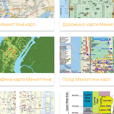
Манхеттена карті
Дорожньої карти Манхе
афічна карта Манхеттена
Поїзд Манхеттені карті