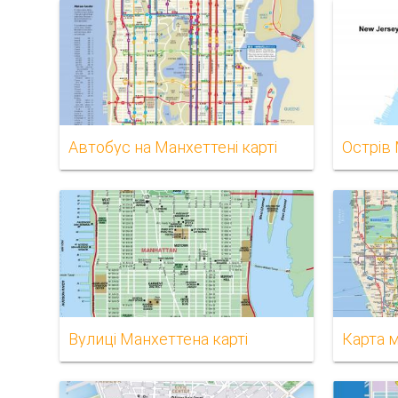
Автобус на Манхеттені карті
Острів 
Вулиці Манхеттена карті
Карта 