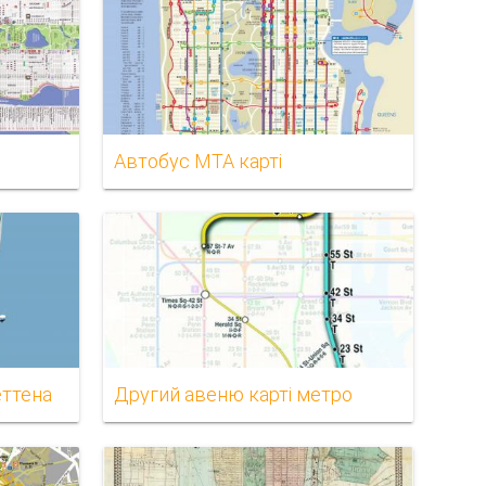
Автобус MTA карті
еттена
Другий авеню карті метро