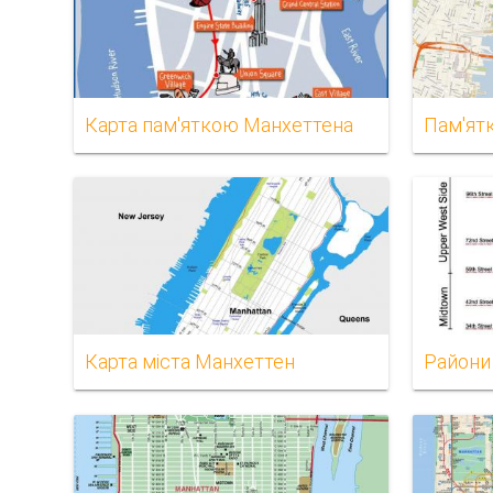
Карта пам'яткою Манхеттена
Пам'ятк
Карта міста Манхеттен
Райони