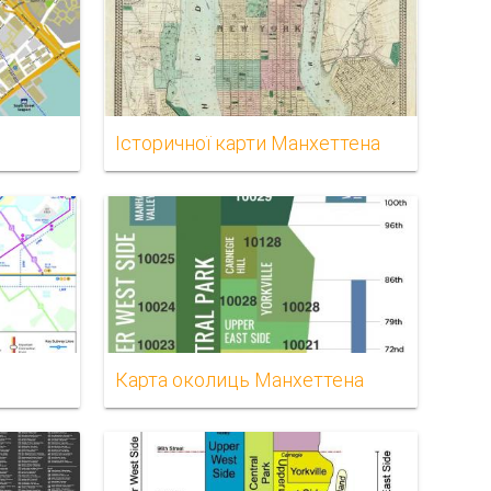
і
Історичної карти Манхеттена
Карта околиць Манхеттена