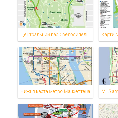
Центральний парк велосипедів карту
Карти 
Нижня карта метро Манхеттена
М15 авт