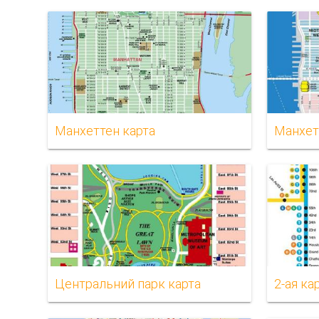
Манхеттен карта
Манхет
Центральний парк карта
2-ая ка