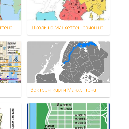
ттена
Школи на Манхеттені район на карті
Векторні карти Манхеттена