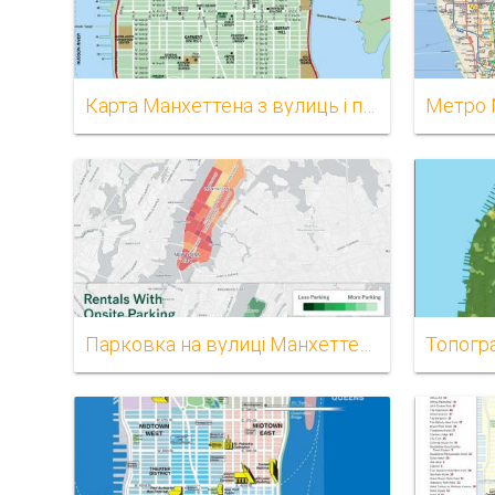
Карта Манхеттена з вулиць і проспектів
Метро 
Парковка на вулиці Манхеттена карті
Топогр