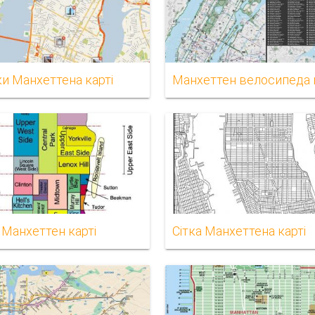
и Манхеттена карті
Манхеттен велосипеда 
 Манхеттен карті
Сітка Манхеттена карті