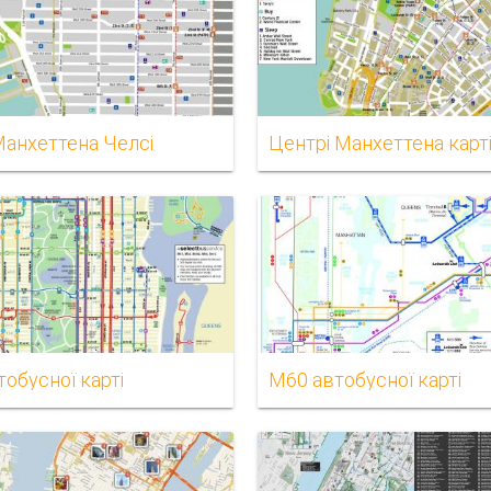
Манхеттена Челсі
Центрі Манхеттена карт
обусної карті
М60 автобусної карті