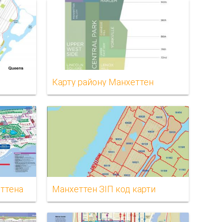
Карту району Манхеттен
еттена
Манхеттен ЗІП код карти