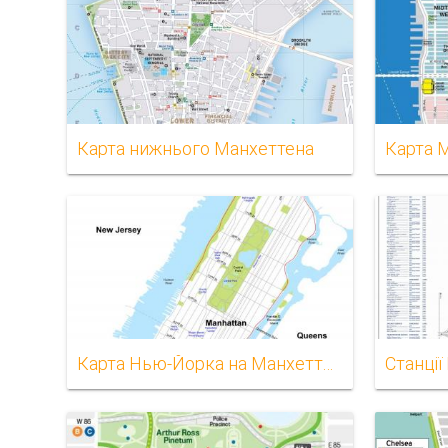
Карта нижнього Манхеттена
Карта 
Карта Нью-Йорка на Манхеттені
Станції